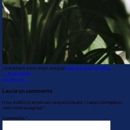
I trackback sono chiusi, ma puoi
lasciare un commento
.
←
Precedente
Successivo
→
Lascia un commento
Il tuo indirizzo email non sarà pubblicato.
I campi obbligatori
sono contrassegnati
*
Commento
*