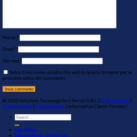
Nome
*
Email
*
Sito web
Salva il mio nome, email e sito web in questo browser per la
prossima volta che commento.
© 2022 Soluzioni Tecnologiche e Servizi S.R.L. |
Dati societari
|
Privacy policy
|
Cookie policy
|
Informativa Clienti-Fornitori
Chi siamo
Soluzioni per le imprese