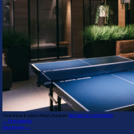
Consulenza
Contatti
Assistenza
I trackback sono chiusi, ma puoi
lasciare un commento
.
←
Precedente
Successivo
→