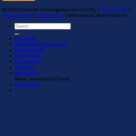
© 2022 Soluzioni Tecnologiche e Servizi S.R.L. |
Dati societari
|
Privacy policy
|
Cookie policy
|
Informativa Clienti-Fornitori
Chi siamo
Soluzioni per le imprese
Soluzioni STS
Servizi web
Consulenza
Contatti
Assistenza
WooCommerce not Found
Newsletter