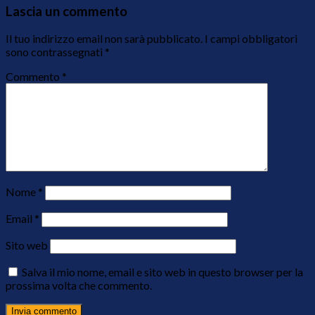
Lascia un commento
Il tuo indirizzo email non sarà pubblicato.
I campi obbligatori
sono contrassegnati
*
Commento
*
Nome
*
Email
*
Sito web
Salva il mio nome, email e sito web in questo browser per la
prossima volta che commento.