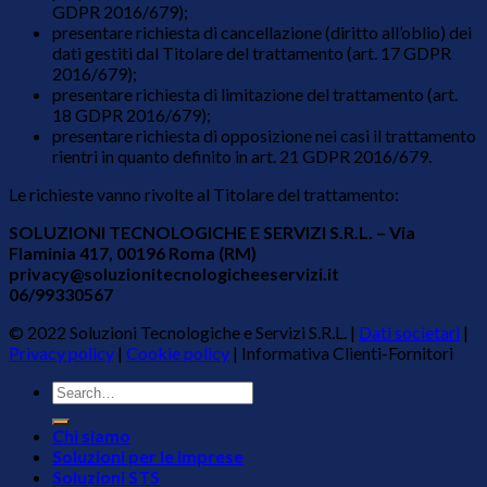
GDPR 2016/679);
presentare richiesta di cancellazione (diritto all’oblio) dei
dati gestiti dal Titolare del trattamento (art. 17 GDPR
2016/679);
presentare richiesta di limitazione del trattamento (art.
18 GDPR 2016/679);
presentare richiesta di opposizione nei casi il trattamento
rientri in quanto definito in art. 21 GDPR 2016/679.
Le richieste vanno rivolte al Titolare del trattamento:
SOLUZIONI TECNOLOGICHE E SERVIZI S.R.L. – Via
Flaminia 417, 00196 Roma (RM)
privacy@soluzionitecnologicheeservizi.it
06/99330567
© 2022 Soluzioni Tecnologiche e Servizi S.R.L. |
Dati societari
|
Privacy policy
|
Cookie policy
|
Informativa Clienti-Fornitori
Chi siamo
Soluzioni per le imprese
Soluzioni STS