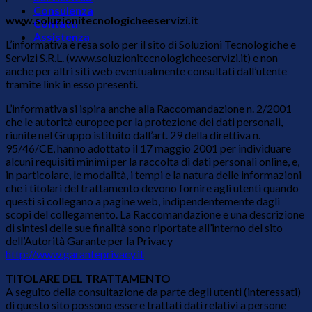
Consulenza
www.soluzionitecnologicheeservizi.it
Contatti
Assistenza
L’informativa è resa solo per il sito di Soluzioni Tecnologiche e
Servizi S.R.L. (www.soluzionitecnologicheeservizi.it) e non
anche per altri siti web eventualmente consultati dall’utente
tramite link in esso presenti.
L’informativa si ispira anche alla Raccomandazione n. 2/2001
che le autorità europee per la protezione dei dati personali,
riunite nel Gruppo istituito dall’art. 29 della direttiva n.
95/46/CE, hanno adottato il 17 maggio 2001 per individuare
alcuni requisiti minimi per la raccolta di dati personali online, e,
in particolare, le modalità, i tempi e la natura delle informazioni
che i titolari del trattamento devono fornire agli utenti quando
questi si collegano a pagine web, indipendentemente dagli
scopi del collegamento. La Raccomandazione e una descrizione
di sintesi delle sue finalità sono riportate all’interno del sito
dell’Autorità Garante per la Privacy
http://www.garanteprivacy.it
TITOLARE DEL TRATTAMENTO
A seguito della consultazione da parte degli utenti (interessati)
di questo sito possono essere trattati dati relativi a persone