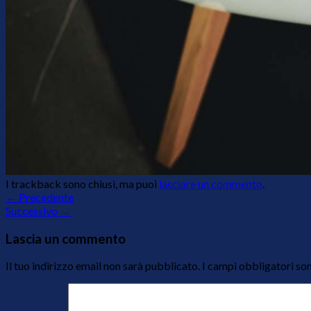
I trackback sono chiusi, ma puoi
lasciare un commento
.
←
Precedente
Successivo
→
Lascia un commento
Il tuo indirizzo email non sarà pubblicato.
I campi obbligatori so