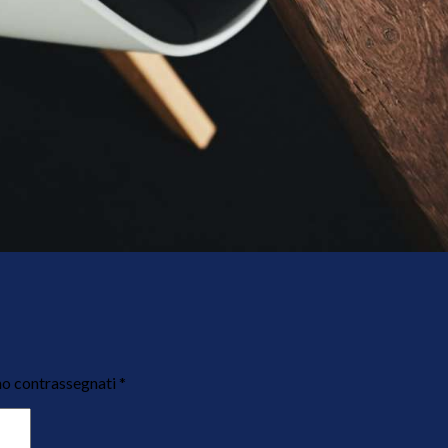
no contrassegnati
*