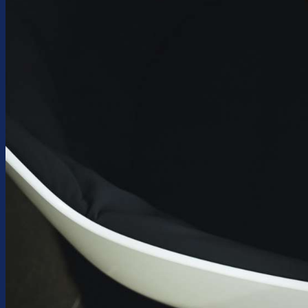
Chi siamo
Soluzioni per le imprese
Soluzioni STS
Servizi web
Consulenza
Contatti
Assistenza