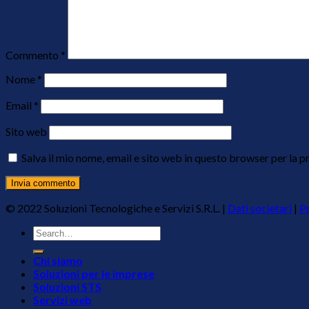
Commento
*
Nome
*
Email
*
Sito web
Salva il mio nome, email e sito web in questo browser per la
© 2022 Soluzioni Tecnologiche e Servizi S.R.L. |
Dati societari
|
Pr
Chi siamo
Soluzioni per le imprese
Soluzioni STS
Servizi web