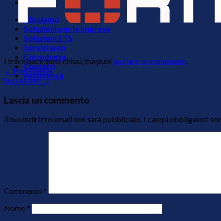
Chi siamo
Soluzioni per le imprese
Soluzioni STS
Servizi web
Consulenza
I trackback sono chiusi, ma puoi
lasciare un commento
.
Contatti
←
Precedente
Assistenza
Successivo
→
Lascia un commento
Il tuo indirizzo email non sarà pubblicato.
I campi obbligatori so
Commento
*
Nome
*