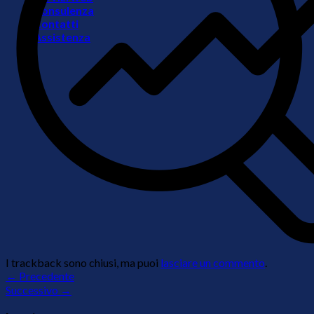
Consulenza
Contatti
Assistenza
I trackback sono chiusi, ma puoi
lasciare un commento
.
←
Precedente
Successivo
→