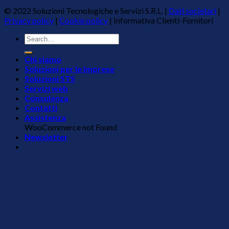
© 2022 Soluzioni Tecnologiche e Servizi S.R.L. |
Dati societari
|
Privacy policy
|
Cookie policy
|
Informativa Clienti-Fornitori
Chi siamo
Soluzioni per le imprese
Soluzioni STS
Servizi web
Consulenza
Contatti
Assistenza
WooCommerce not Found
Newsletter