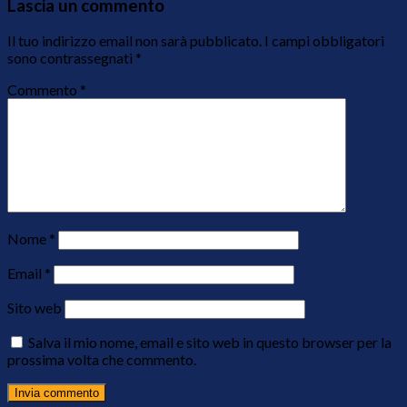
Lascia un commento
Il tuo indirizzo email non sarà pubblicato.
I campi obbligatori
sono contrassegnati
*
Commento
*
Nome
*
Email
*
Sito web
Salva il mio nome, email e sito web in questo browser per la
prossima volta che commento.