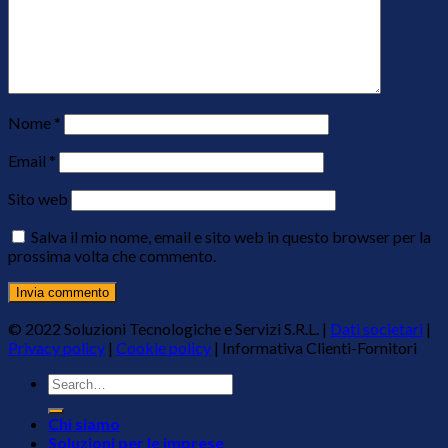
Nome
*
Email
*
Sito web
Salva il mio nome, email e sito web in questo browser per la
prossima volta che commento.
© 2022 Soluzioni Tecnologiche e Servizi S.R.L. |
Dati societari
|
Privacy policy
|
Cookie policy
|
Informativa Clienti-Fornitori
Chi siamo
Soluzioni per le imprese