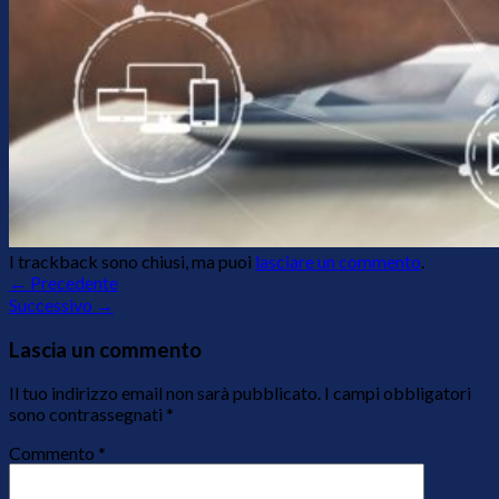
I trackback sono chiusi, ma puoi
lasciare un commento
.
←
Precedente
Successivo
→
Lascia un commento
Il tuo indirizzo email non sarà pubblicato.
I campi obbligatori
sono contrassegnati
*
Commento
*