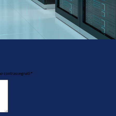
no contrassegnati
*