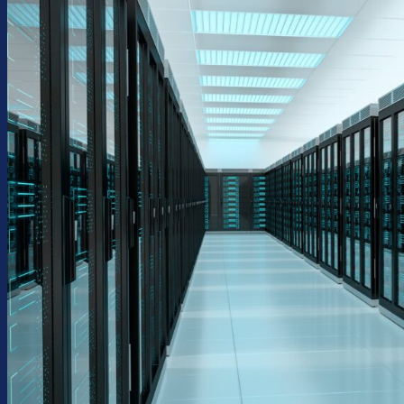
Chi siamo
Soluzioni per le imprese
Soluzioni STS
Servizi web
Consulenza
Contatti
Assistenza