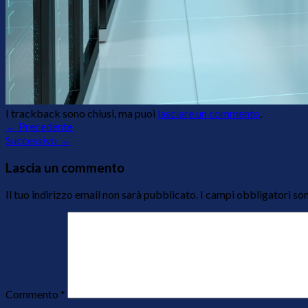
I trackback sono chiusi, ma puoi
lasciare un commento
.
←
Precedente
Successivo
→
Lascia un commento
Il tuo indirizzo email non sarà pubblicato.
I campi obbligatori so
Commento
*