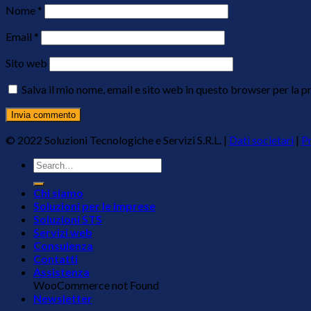
Nome
*
Email
*
Sito web
Salva il mio nome, email e sito web in questo browser per la
© 2022 Soluzioni Tecnologiche e Servizi S.R.L. |
Dati societari
|
Pr
Chi siamo
Soluzioni per le imprese
Soluzioni STS
Servizi web
Consulenza
Contatti
Assistenza
WooCommerce not Found
Newsletter