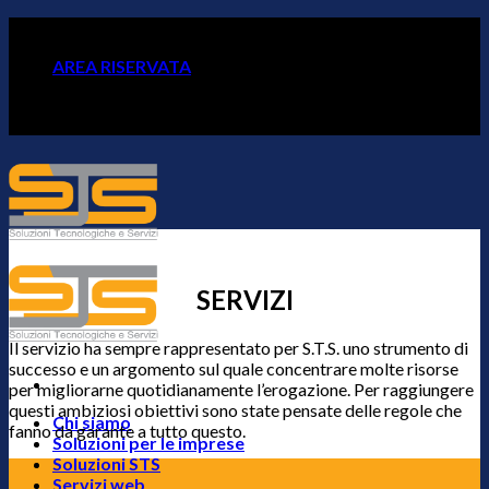
Skip
Soluzioni e Servizi per Imprese
to
AREA RISERVATA
content
Soluzioni e Servizi per Imprese
SERVIZI
Il servizio ha sempre rappresentato per S.T.S. uno strumento di
successo e un argomento sul quale concentrare molte risorse
per migliorarne quotidianamente l’erogazione. Per raggiungere
questi ambiziosi obiettivi sono state pensate delle regole che
Chi siamo
fanno da garante a tutto questo.
Soluzioni per le imprese
Soluzioni STS
Servizi web