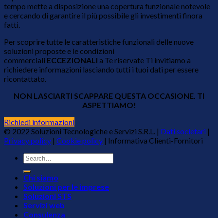
tempo mette a disposizione una copertura funzionale notevole
e cercando di garantire il più possibile gli investimenti finora
fatti.
Per scoprire tutte le caratteristiche funzionali delle nuove
soluzioni proposte e le condizioni
commerciali
ECCEZIONALI
a Te riservate Ti invitiamo a
richiedere informazioni lasciando tutti i tuoi dati per essere
ricontattato.
NON LASCIARTI SCAPPARE QUESTA OCCASIONE. TI
ASPETTIAMO!
Richiedi informazioni
© 2022 Soluzioni Tecnologiche e Servizi S.R.L. |
Dati societari
|
Privacy policy
|
Cookie policy
|
Informativa Clienti-Fornitori
Chi siamo
Soluzioni per le imprese
Soluzioni STS
Servizi web
Consulenza