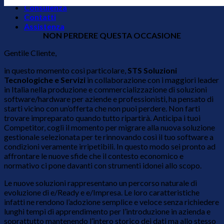
Consulenza
Contatti
Assistenza
NON PERDERE QUESTA OCCASIONE
Gentile Cliente,
in questo momento così particolare,
STS Soluzioni
Tecnologiche e Servizi
in collaborazione con i maggiori leader
in Italia nella produzione e commercializzazione di soluzioni
software/hardware per aziende e professionisti, ha pensato di
starti vicino con un’offerta che non puoi perdere. Non farti
trovare impreparato quando tutto ripartirà. Anticipa i tuoi
Competitor, cogli il momento per migrare alla nuova soluzione
gestionale selezionata per te rinnovando così il tuo software a
condizioni veramente irripetibili. In questo modo sei pronto ad
affrontare le nuove sfide che il contesto economico e
normativo ci pone davanti con strumenti idonei allo scopo.
Le nuove soluzioni rappresentano un percorso naturale di
evoluzione di e/Ready e e/Impresa. Le loro caratteristiche
infatti ne rendono l’adozione semplice e veloce senza richiedere
lunghi tempi di apprendimento per l’introduzione in azienda e
soprattutto mantenendo l’intero storico dei dati ma allo stesso